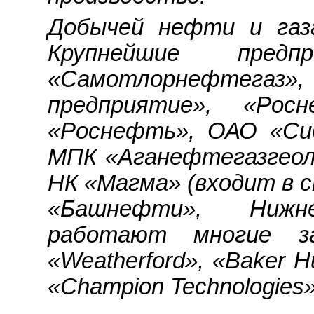
Добычей нефти и газ
Крупнейшие пред
«Самотлорнефтегаз
предприятие», «Рос
«Роснефть», ОАО «Си
МПК «Аганефтегазгеол
НК «Магма» (входит в 
«Башнефти», Нижне
работают многие запа
«Weatherford», «Baker Hu
«Champion Technologies»