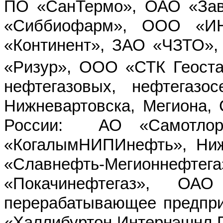
ПО «СанТермо», ОАО «Зав
«Сиббиофарм», ООО «И
«Континент», ЗАО «ЧЗТО»,
«Ризур», ООО «СТК Геоста
нефтегазовых, нефтегазо
Нижневартовска, Мегиона, 
России: АО «Самотлорн
«КогалымНИПИнефть», Ниж
«Славнефть-Мегионнеф
«Покачинефтегаз», ОАО
перерабатывающее предпри
«Халлибуртон Интернэшнл 